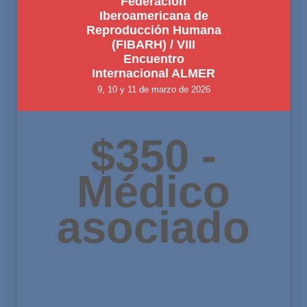
Federación
Iberoamericana de
Reproducción Humana
(FIBARH) / VIII
Encuentro
Internacional ALMER
9, 10 y 11 de marzo de 2026
$350 -
Médico
asociado