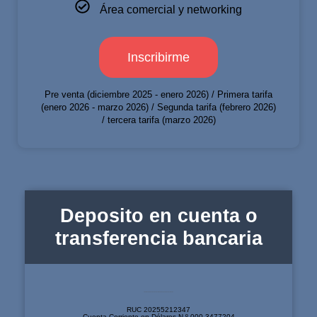
Área comercial y networking
Inscribirme
Pre venta (diciembre 2025 - enero 2026) / Primera tarifa
(enero 2026 - marzo 2026) / Segunda tarifa (febrero 2026)
/ tercera tarifa (marzo 2026)
Deposito en cuenta o
transferencia bancaria
SOCIEDAD PERUANA DE FERTILIDAD EN EL BANCO SCOTIABANK
RUC 20255212347
Cuenta Corriente en Dólares N.º 000-3477204